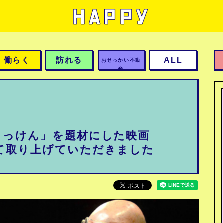
働らく
訪れる
ALL
おせっかい不動
産
ろっけん」を題材にした映画
て取り上げていただきました