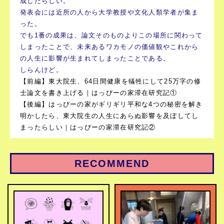
成したらしい。
発表会には近所の人から大学教授や文化人類学者が集ま
った。
でも1番の成果は、論文そのものよりこの場所に関わって
しまったことで、未来あるワカモノの価値観やこれから
の人生に影響が生まれてしまったことである。
しらんけど。
【前編】東大院生、64日間健康を犠牲にして25万字の修
士論文を書き上げる｜はっぴーの家滞在研究記①
【後編】はっぴーの家がギリギリ平和な4つの秘密を解き
明かしたら、東大院生の人生にあらぬ影響を及ぼしてし
まったらしい｜はっぴーの家滞在研究記②
RECOMMEND