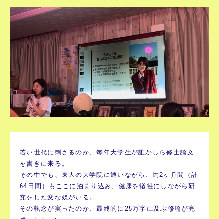
若い世代に刺さるのか、毎年大学生が誰かしら修士論文
を書きに来る。
その中でも、東大の大学院に通いながら、約2ヶ月間（計
64日間）もここに泊まり込み、健康を犠牲にしながら研
究をした変な奴がいる。
その執念が実ったのか、最終的に25万字に及ぶ修論が完