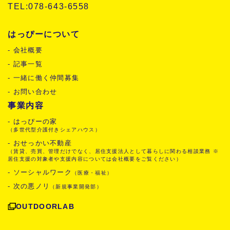
TEL:078-643-6558
はっぴーについて
- 会社概要
- 記事一覧
- 一緒に働く仲間募集
- お問い合わせ
事業内容
- はっぴーの家
（多世代型介護付きシェアハウス）
- おせっかい不動産
（賃貸、売買、管理だけでなく、居住支援法人として暮らしに関わる相談業務 ※
居住支援の対象者や支援内容については会社概要をご覧ください）
- ソーシャルワーク
（医療・福祉）
- 次の悪ノリ
（新規事業開発部）
OUTDOORLAB