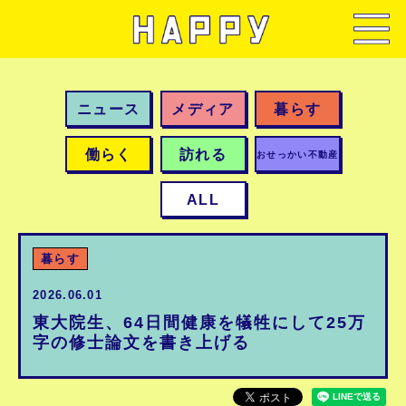
ニュース
メディア
暮らす
働らく
訪れる
おせっかい不動産
ALL
暮らす
2026.06.01
東大院生、64日間健康を犠牲にして25万
字の修士論文を書き上げる