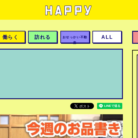
働らく
訪れる
ALL
おせっかい不動
産