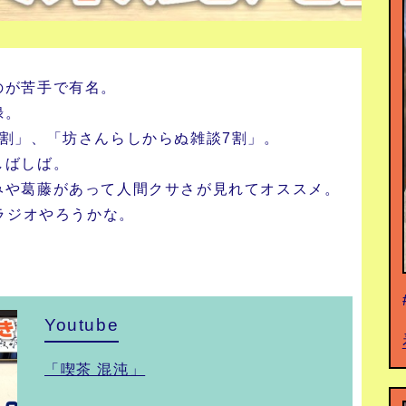
のが苦手で有名。
録。
割」、「坊さんらしからぬ雑談7割」。
しばしば。
みや葛藤があって人間クサさが見れてオススメ。
もラジオやろうかな。
Youtube
「喫茶 混沌」