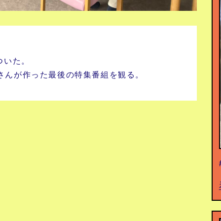
。
ついた。
さんが作った最後の特集番組を観る。