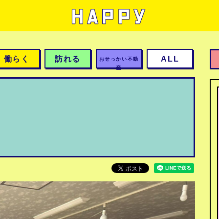
働らく
訪れる
ALL
おせっかい不動
産