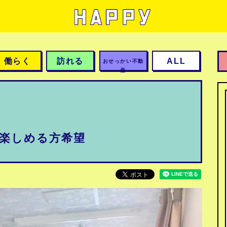
働らく
訪れる
ALL
おせっかい不動
産
常楽しめる方希望