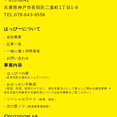
〒653-0042
兵庫県神戸市長田区二葉町1丁目1-8
TEL:078-643-6558
はっぴーについて
- 会社概要
- 記事一覧
- 一緒に働く仲間募集
- お問い合わせ
事業内容
- はっぴーの家
（多世代型介護付きシェアハウス）
- おせっかい不動産
（賃貸、売買、管理だけでなく、居住支援法人として暮らしに関わる相談業務 ※
居住支援の対象者や支援内容については会社概要をご覧ください）
- ソーシャルワーク
（医療・福祉）
- 次の悪ノリ
（新規事業開発部）
OUTDOORLAB