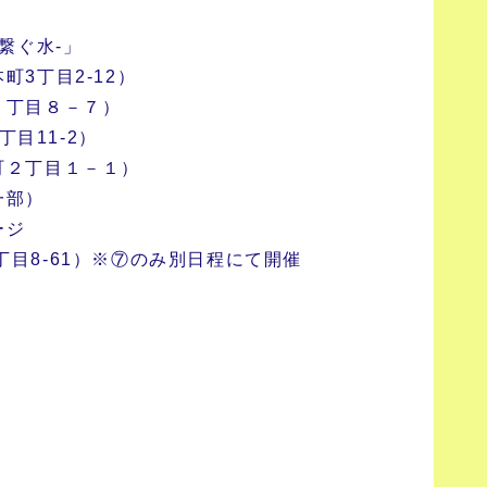
繋ぐ水-」
3丁目2-12）
１丁目８－７）
丁目11-2）
町２丁目１－１）
一部）
ージ
2丁目8-61）※⑦のみ別日程にて開催