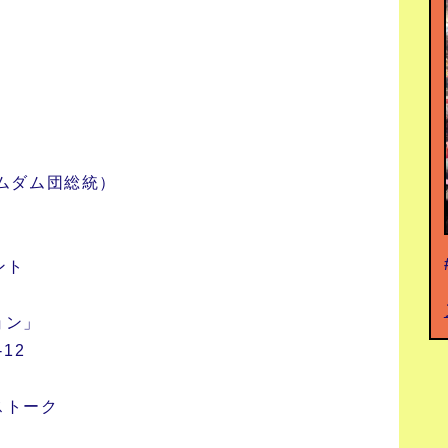
）
ムダム団総統）
ント
ョン」
12
ストーク