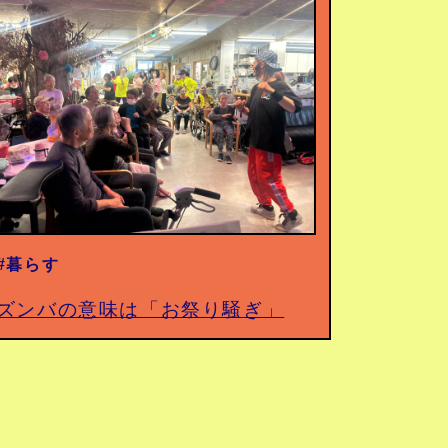
#暮らす
ズンバの意味は「お祭り騒ぎ」