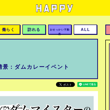
働らく
訪れる
ALL
おせっかい不動
産
後の情景：ダムカレーイベント