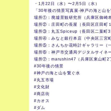
・1月22日（水）〜2月5日（水）
「30年後の情景写真展-神戸の海と山を
場所①：廃墟景観研究所（兵庫区御崎本町
場所②：庄田町の長屋（長田区庄田町
場所③：丸五Spiceup（長田区二葉町3
場所④：みなと銀行本店（中央区三宮
場所⑤：さんちか花時計ギャラリー（
場所⑥：神戸市交通局デジタルサイネ
場所⑦：marushin47（兵庫区東山町
#30年後の情景
#神戸の海と山を繋ぐ水
#丸五市場
#文化財
#商店街
#カオス
#ダム