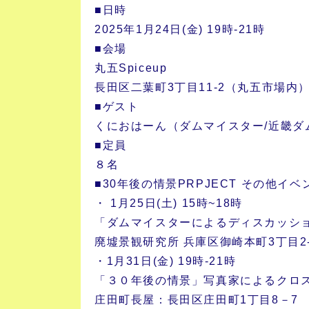
■日時
2025年1月24日(金) 19時-21時
■会場
丸五Spiceup
長田区二葉町3丁目11-2（丸五市場内
■ゲスト
くにおはーん（ダムマイスター/近畿ダ
■定員
８名
■30年後の情景PRPJECT その他イベ
・ 1月25日(土) 15時~18時
「ダムマイスターによるディスカッシ
廃墟景観研究所 兵庫区御崎本町3丁目2-
・1月31日(金) 19時-21時
「３０年後の情景」写真家によるクロ
庄田町長屋：長田区庄田町1丁目8－7