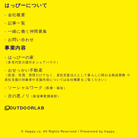
はっぴーについて
- 会社概要
- 記事一覧
- 一緒に働く仲間募集
- お問い合わせ
事業内容
- はっぴーの家
（多世代型介護付きシェアハウス）
- おせっかい不動産
（賃貸、売買、管理だけでなく、居住支援法人として暮らしに関わる相談業務 ※
居住支援の対象者や支援内容については会社概要をご覧ください）
- ソーシャルワーク
（医療・福祉）
- 次の悪ノリ
（新規事業開発部）
OUTDOORLAB
© Happy co. All Rights Reserved / Presented by happy.