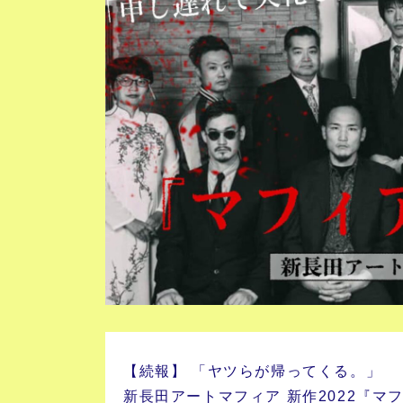
【続報】 「ヤツらが帰ってくる。」
新長田アートマフィア 新作2022『マフ