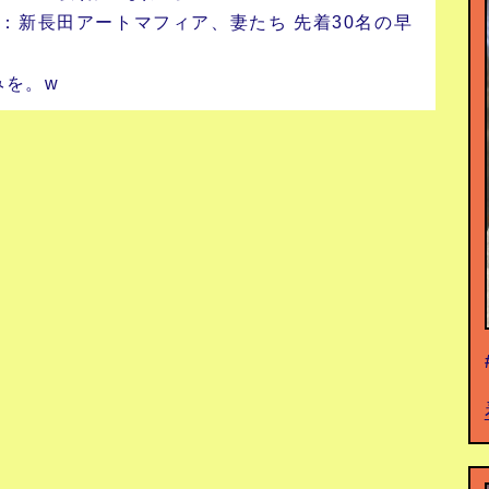
演：新長田アートマフィア、妻たち 先着30名の早
みを。w