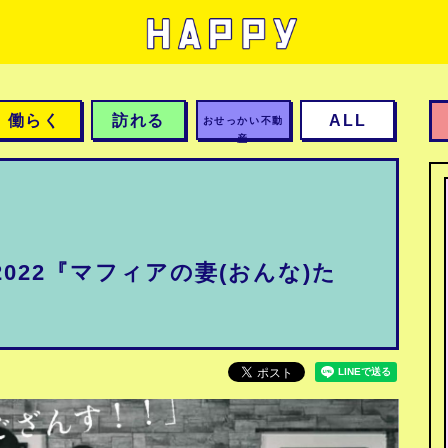
働らく
訪れる
ALL
おせっかい不動
産
022『マフィアの妻(おんな)た