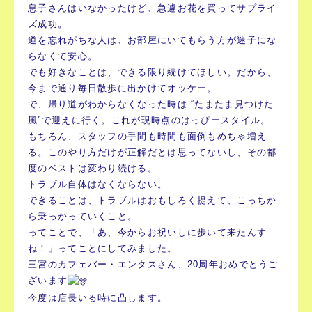
息子さんはいなかったけど、急遽お花を買ってサプライ
ズ成功。
道を忘れがちな人は、お部屋にいてもらう方が迷子にな
らなくて安心。
でも好きなことは、できる限り続けてほしい。だから、
今まで通り毎日散歩に出かけてオッケー。
で、帰り道がわからなくなった時は “たまたま見つけた
風”で迎えに行く。これが現時点のはっぴースタイル。
もちろん、スタッフの手間も時間も面倒もめちゃ増え
る。このやり方だけが正解だとは思ってないし、その都
度のベストは変わり続ける。
トラブル自体はなくならない。
できることは、トラブルはおもしろく捉えて、こっちか
ら乗っかっていくこと。
ってことで、「あ、今からお祝いしに歩いて来たんす
ね！」ってことにしてみました。
三宮のカフェバー・エンタスさん、20周年おめでとうご
ざいます
今度は店長いる時に凸します。