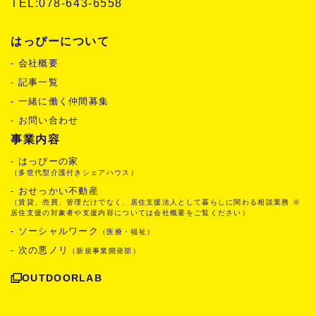
TEL:078-643-6558
はっぴーについて
- 会社概要
- 記事一覧
- 一緒に働く仲間募集
- お問い合わせ
事業内容
- はっぴーの家
（多世代型介護付きシェアハウス）
- おせっかい不動産
（賃貸、売買、管理だけでなく、居住支援法人として暮らしに関わる相談業務 ※
居住支援の対象者や支援内容については会社概要をご覧ください）
- ソーシャルワーク
（医療・福祉）
- 次の悪ノリ
（新規事業開発部）
OUTDOORLAB