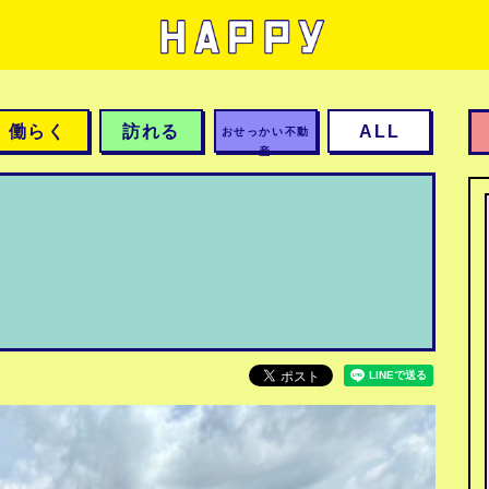
働らく
訪れる
ALL
おせっかい不動
産