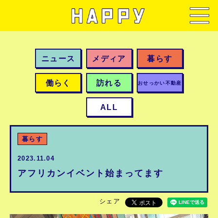
ニュース
メディア
暮らす
働らく
訪れる
おせっかい不動産
ALL
暮らす
2023.11.04
アフリカンイベント始まってます
シェア